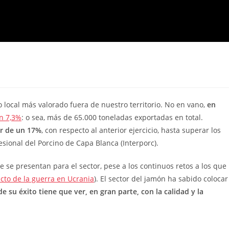
 local más valorado fuera de nuestro territorio. No en vano,
en
n 7,3%
: o sea, más de 65.000 toneladas exportadas en total.
or de un 17%
, con respecto al anterior ejercicio, hasta superar los
esional del Porcino de Capa Blanca (Interporc).
e se presentan para el sector, pese a los continuos retos a los que
cto de la guerra en Ucrania
). El sector del jamón ha sabido colocar
de su éxito tiene que ver, en gran parte, con la calidad y la